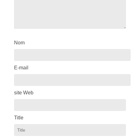
Nom
E-mail
site Web
Title