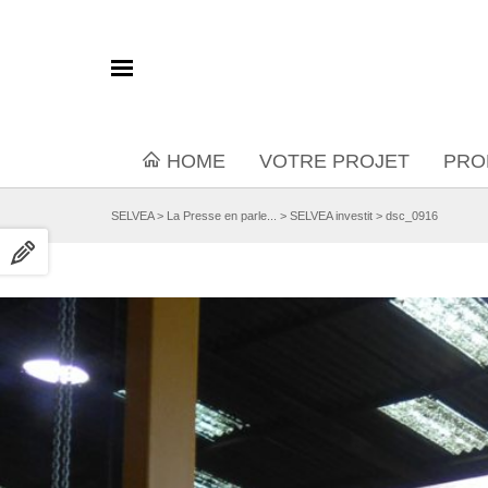
HOME
VOTRE PROJET
PRO
SELVEA
>
La Presse en parle...
>
SELVEA investit
>
dsc_0916