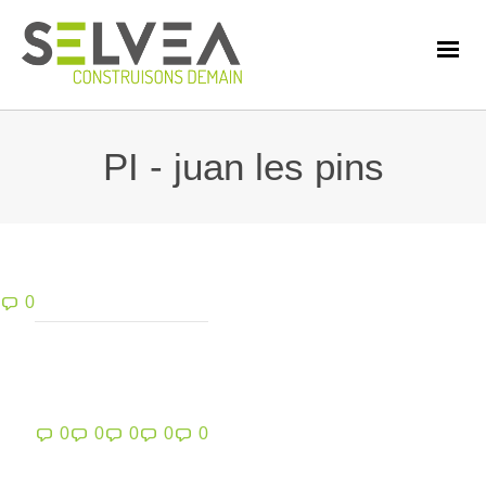
PI - juan les pins
0
0
0
0
0
0