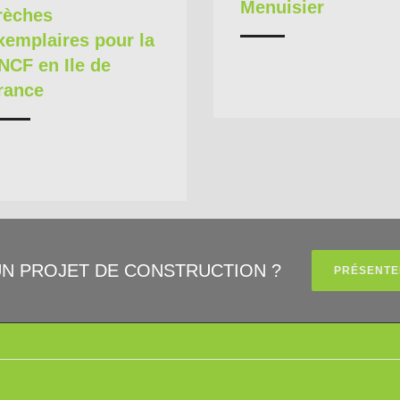
Menuisier
rèches
xemplaires pour la
NCF en Ile de
rance
UN PROJET DE CONSTRUCTION ?
PRÉSENTE