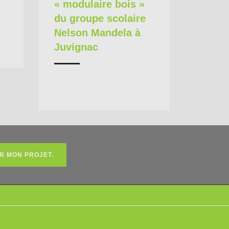
« modulaire bois »
du groupe scolaire
Nelson Mandela à
Juvignac
R MON PROJET.