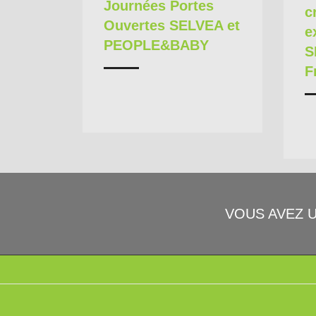
Journées Portes
c
Ouvertes SELVEA et
e
PEOPLE&BABY
S
F
VOUS AVEZ 