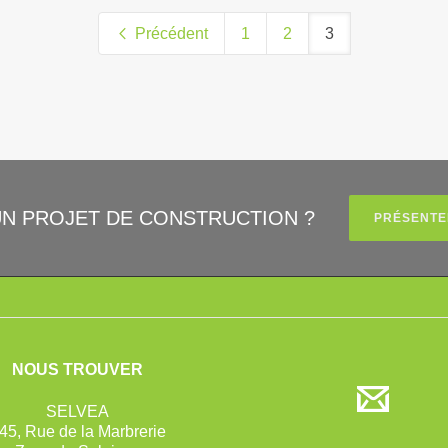
Précédent
1
2
3
UN PROJET DE CONSTRUCTION ?
PRÉSENTE
NOUS TROUVER
SELVEA
45, Rue de la Marbrerie